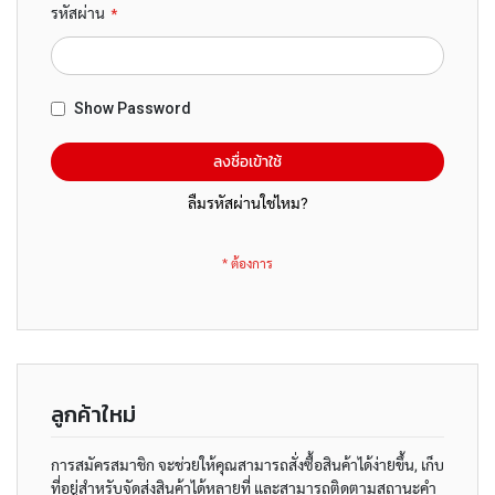
ณ์
รหัสผ่าน
จั
ด
เ
ก็
Show Password
บ
ลงชื่อเข้าใช้
สี
แ
ลืมรหัสผ่านใช่ไหม?
ล
ะ
อุ
ป
ก
ร
ณ์
ศิ
ล
ป
ลูกค้าใหม่
ะ
การสมัครสมาชิก จะช่วยให้คุณสามารถสั่งซื้อสินค้าได้ง่ายขึ้น, เก็บ
อุ
ที่อยู่สำหรับจัดส่งสินค้าได้หลายที่ และสามารถติดตามสถานะคำ