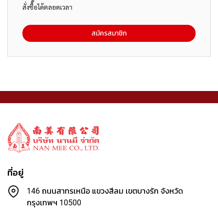
ป
สั่งซื้อได้ตลอดเวลา
ก
ร
ณ์
สมัครสมาชิก
เ
ค
รื่
อ
ง
เ
ขี
ย
น
อุ
ป
ก
ร
ที่อยู่
ณ์
สำ
146 ถนนสาทรเหนือ แขวงสีลม เขตบางรัก จังหวัด
นั
กรุงเทพฯ 10500
ก
ง