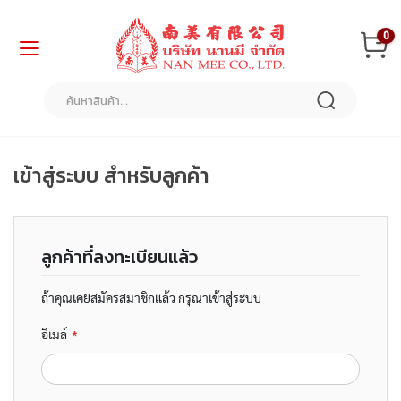
ข้าม
0
ไป
ยัง
เนื้อหา
หน้า
แรก
สินค้า
เข้าสู่ระบบ สำหรับลูกค้า
ของ
เรา
แ
ฟ้
ลูกค้าที่ลงทะเบียนแล้ว
ม
แ
ถ้าคุณเคยสมัครสมาชิกแล้ว กรุณาเข้าสู่ระบบ
ล
ะ
อีเมล์
อุ
ป
ก
ร