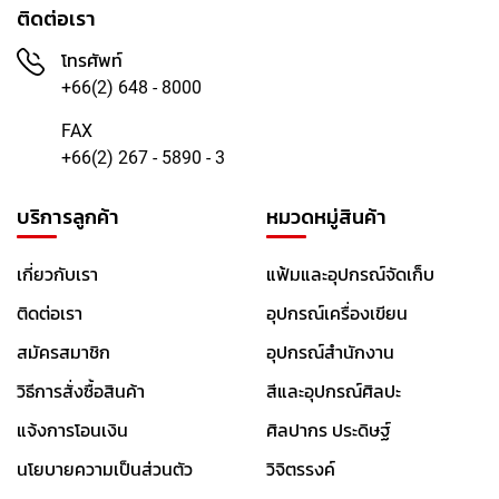
ติดต่อเรา
า
น
โทรศัพท์
วิ
+66(2) 648 - 8000
จิ
ต
FAX
ร
+66(2) 267 - 5890 - 3
ร
ง
บริการลูกค้า
หมวดหมู่สินค้า
ค์
สี
เกี่ยวกับเรา
แฟ้มและอุปกรณ์จัดเก็บ
น้ำ
ติดต่อเรา
อุปกรณ์เครื่องเขียน
สี
สมัครสมาชิก
อุปกรณ์สำนักงาน
อ
ะ
วิธีการสั่งซื้อสินค้า
สีและอุปกรณ์ศิลปะ
ค
แจ้งการโอนเงิน
ศิลปากร ประดิษฐ์
ริ
ลิ
นโยบายความเป็นส่วนตัว
วิจิตรรงค์
ค