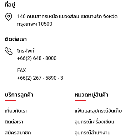
บ
ที่อยู่
บ
ด้
146 ถนนสาทรเหนือ แขวงสีลม เขตบางรัก จังหวัด
า
กรุงเทพฯ 10500
น
ติดต่อเรา
6
0
โทรศัพท์
M
+66(2) 648 - 8000
L
FAX
1
+66(2) 267 - 5890 - 3
2
0
M
บริการลูกค้า
หมวดหมู่สินค้า
L
2
เกี่ยวกับเรา
แฟ้มและอุปกรณ์จัดเก็บ
5
0
ติดต่อเรา
อุปกรณ์เครื่องเขียน
M
L
สมัครสมาชิก
อุปกรณ์สำนักงาน