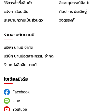
วิธีการสั่งซื้อสินค้า
สีและอุปกรณ์ศิลปะ
โปร
โม
แจ้งการโอนเงิน
ศิลปากร ประดิษฐ์
ชั่น
นโยบายความเป็นส่วนตัว
วิจิตรรงค์
ข่าวสาร
กิจกรรม
ร่วมงานกับนานมี
เกี่ยว
บริษัท นานมี จำกัด
กับ
เรา
บริษัท นานมีอุตสาหกรรม จำกัด
ร้านหนังสือจีน นานมี
แจ้ง
การ
โอน
โซเชียลมีเดีย
เงิน
Facebook
ติดต่อ
Line
เรา
Youtube