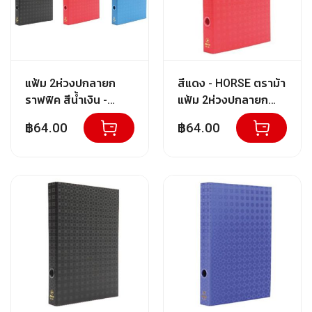
ป
ก
ร
ณ์
เ
ค
แฟ้ม 2ห่วงปกลายก
สีแดง - HORSE ตราม้า
รื่
ราฟฟิค สีน้ำเงิน -
แฟ้ม 2ห่วงปกลายก
อ
ง
HORSE ตราม้า H-122
ราฟฟิค ตราม้า H-122
฿64.00
฿64.00
เ
F/C
ขนาด F/C จำนวน 1
ขี
เล่ม
ย
น
อุ
ป
ก
ร
ณ์
สำ
นั
ก
ง