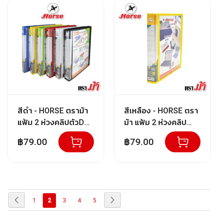
6
0
M
L
2
5
0
M
L
สีดำ - HORSE ตราม้า
สีเหลือง - HORSE ตรา
5
แฟ้ม 2 ห่วงคลิปตัวD
ม้า แฟ้ม 2 ห่วงคลิป
0
H-930D A4 (1x1)
ตัวD H-930D A4 (1x1)
0
฿79.00
฿79.00
M
L
สี
น้ำ
หน้า
หน้า
ก่อน
หน้า
ถัด
หน้า
คุณ
หน้า
หน้า
หน้า
1
2
3
4
5
สี
หน้า
ไป
กำลัง
น้ำ