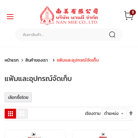
ข้าม
0
ไป
ยัง
เนื้อหา
หน้า
แรก
สินค้า
ของ
หน้าแรก
สินค้าของเรา
แฟ้มและอุปกรณ์จัดเก็บ
เรา
แฟ้มและอุปกรณ์จัดเก็บ
แ
ฟ้
ม
เลือกซื้อโดย
แ
ล
ะ
ตั้
ตาราง
รายการ
เรียงตาม
อุ
ค่า
ป
เร
ก
จา
ร