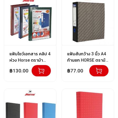
มา
ณ์
ไป
จั
น้
ด
เ
ก็
บ
สี
แ
ล
แฟ้มโชว์เอกสาร คลิป 4
แฟ้มสันกว้าง 3 นิ้ว A4
ะ
ห่วง Horse ตราม้า
ก้านยก HORSE ตราม้า
อุ
ป
ขนาด A4 H-600 คละสี
H-404 - สีดำ จำนวน 1
฿130.00
฿77.00
ก
จำนวน 1เล่ม
เล่ม
ร
ณ์
ศิ
ล
ป
ะ
อุ