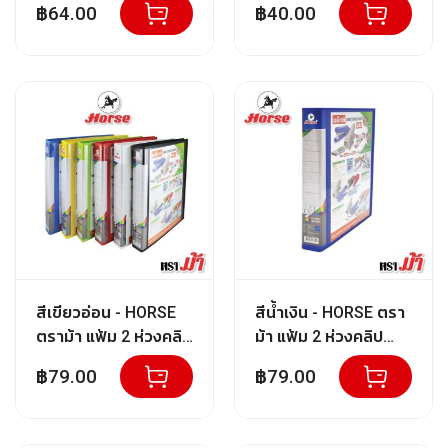
฿64.00
฿40.00
F/C
1 แพ็ค(ราคาพิเศษ มี
ศิ
จำนวนจำกัด)
ล
ป
า
ก
ร
ป
ร
ะ
ดิ
ษ
ฐ์
สี
สีเขียวอ่อน - HORSE
สีน้ำเงิน - HORSE ตรา
อ
ตราม้า แฟ้ม 2 ห่วงคลิป
ม้า แฟ้ม 2 ห่วงคลิป
ะ
ตัวD H-930D A4 (1x1)
ตัวD H-930D A4 (1x1)
ค
฿79.00
฿79.00
ริ
ลิ
ค