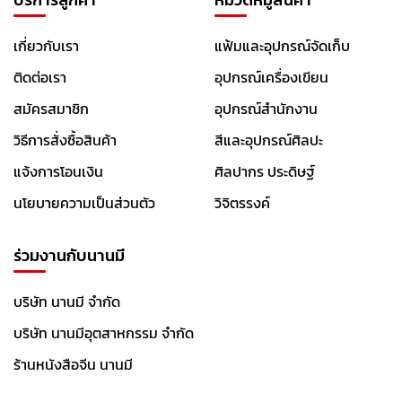
6
0
เกี่ยวกับเรา
แฟ้มและอุปกรณ์จัดเก็บ
M
L
ติดต่อเรา
อุปกรณ์เครื่องเขียน
สมัครสมาชิก
อุปกรณ์สำนักงาน
2
5
วิธีการสั่งซื้อสินค้า
สีและอุปกรณ์ศิลปะ
0
M
แจ้งการโอนเงิน
ศิลปากร ประดิษฐ์
L
นโยบายความเป็นส่วนตัว
วิจิตรรงค์
5
0
0
ร่วมงานกับนานมี
M
L
บริษัท นานมี จำกัด
สี
บริษัท นานมีอุตสาหกรรม จำกัด
น้ำ
ร้านหนังสือจีน นานมี
สี
น้ำ