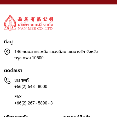
ศิ
ล
ป
า
ก
ร
ป
ที่อยู่
ร
ะ
146 ถนนสาทรเหนือ แขวงสีลม เขตบางรัก จังหวัด
ดิ
กรุงเทพฯ 10500
ษ
ฐ์
ติดต่อเรา
สี
โทรศัพท์
อ
+66(2) 648 - 8000
ะ
ค
FAX
ริ
+66(2) 267 - 5890 - 3
ลิ
ค
บริการลูกค้า
หมวดหมู่สินค้า