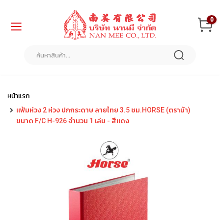
ข้าม
0
ไป
ยัง
เนื้อหา
หน้า
แรก
สินค้า
ของ
หน้าแรก
เรา
แฟ้มห่วง 2 ห่วง ปกกระดาษ ลายไทย 3.5 ซม.HORSE (ตราม้า)
ขนาด F/C H-926 จำนวน 1 เล่ม - สีแดง
แ
ฟ้
ม
แ
ล
ะ
อุ
ป
ก
ร