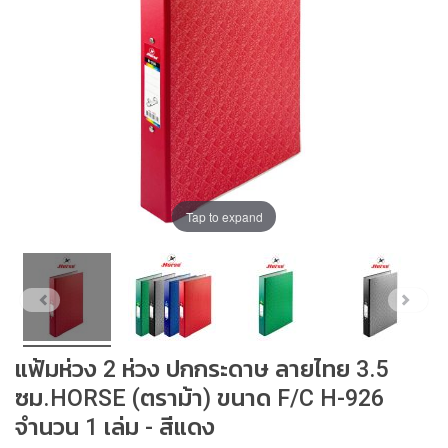
ณ์
จั
ด
เ
ก็
บ
สี
แ
ล
ะ
Tap to expand
อุ
ป
ก
ร
ณ์
ศิ
ล
แฟ้มห่วง 2 ห่วง ปกกระดาษ ลายไทย 3.5
ป
ะ
ซม.HORSE (ตราม้า) ขนาด F/C H-926
จำนวน 1 เล่ม - สีแดง
อุ