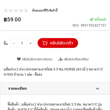
ป
ก
ร
เป็นคนแรกที่รีวิวสินค้านี้
ณ์
฿59.00
พร้อมส่ง
เ
ค
SKU
8851552427157
รื่
อ
ง
หยิบใส่ตะกร้า
ชิ้น
เ
ขี
ย
เพิ่มไปยังรายการโปรด
เพิ่มไปเปรียบเทียบ
น
แฟ้มห่วง 2 ห่วง ปกกระดาษ ลายไทย 3.5 ซม.HORSE (ตราม้า) ขนาด F/C
อุ
ป
H-926 จำนวน 1 เล่ม - สีแดง
ก
ร
รายละเอียด
ณ์
สำ
นั
ก
ชื่อสินค้า : แฟ้มห่วง 2 ห่วง ปกกระดาษ ลายไทย 3.5 ซม. ขนาด F/C รุ่น
ง
สินค้า : H-926 F/C ยี่ห้อสินค้า : Horse (ตราม้า) รายละเอียดสินค้าเพิ่ม