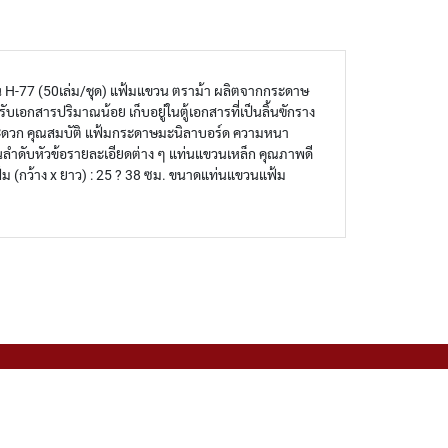
แท่น H-77 (50เล่ม/ชุด) แฟ้มแขวน ตราม้า ผลิตจากกระดาษ
เอกสารปริมาณน้อย เก็บอยู่ในตู้เอกสารที่เป็นลิ้นฃักราง
ะสะดวก คุณสมบัติ แฟ้มกระดาษมะนิลาบอร์ด ความหนา
นลำดับหัวข้อรายละเอียดต่าง ๆ แท่นแขวนเหล็ก คุณภาพดี
ม (กว้าง x ยาว) : 25 ? 38 ซม. ขนาดแท่นแขวนแฟ้ม