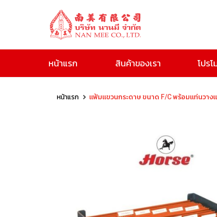
หน้าแรก
สินค้าของเรา
โปรโม
ประจงศิลป์
ะดิษฐ์
แจ้ง
สี
โปร
เกี่ยว
ข่าวสาร
การ
ติดต่อ
สินค้า
หน้าแรก
แฟ้มแขวนกระดาษ ขนาด F/C พร้อมแท่นวางแฟ้
อะค
โม
กับ
สี
สี
60
120
250
กิจกรรม
โอน
เรา
แนะนำ
ริลิค
ชั่น
เรา
น้ำ
น้ำมัน
ML
ML
ML
เงิน
แบบ
ด้าน