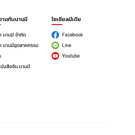
งานกับนานมี
โซเชียลมีเดีย
ท นานมี จำกัด
Facebook
ัท นานมีอุตสาหกรรม
Line
ด
Youtube
นังสือจีน นานมี