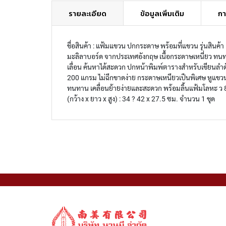
รายละเอียด
ข้อมูลเพิ่มเติม
กา
ชื่อสินค้า : แฟ้มแขวน ปกกระดาษ พร้อมที่แขวน รุ่นสินค
มะลิลาบอร์ด จากประเทศอังกฤษ เนื้อกระดาษเหนี่ยว ทนทาน
เลื่อน ค้นหาได้สะดวก ปกหน้าพิมพ์ตารางสำหรับเขียนล
200 แกรม ไม่ฉีกขาดง่าย กระดาษเหนียวเป็นพิเศษ หูแขว
ทนทาน เคลื่อนย้ายง่ายและสะดวก พร้อมลิ้นแฟ้มโลหะ ว 
(กว้าง x ยาว x สูง) : 34 ? 42 x 27.5 ซม. จำนวน 1 ชุด