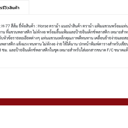
รรีวิวสินค้า
้า : H-77 สีส้ม ยี่ห้อสินค้า : Horse ตราม้า แนะนำสินค้า ตราม้า แฟ้มแขวนพร้อม
 ที่แขวนพลาสติก ไม่หักงอ พร้อมลิ้นแฟ้มและป้ายอินเด็กซ์พลาสติก เหมาะสำหรับ
ำดับหัวข้อรายละเอียดต่างๆ แท่นแขวนเหล็กคุณภาพดีทนทาน เคลื่อนย้ายง่ายแล
นพลาสติก แข็งแรง ทนทาน ไม่หักงอ ง่าย ใช้ได้นาน ปกหน้าพิมพ์ตารางสำหรับเขีย
8 ซม. และป้ายอินเด็กซ์พลาสติกในชุด เหมาะสำหรับใส่เอกสารขนาด F/C ขนาดแฟ้