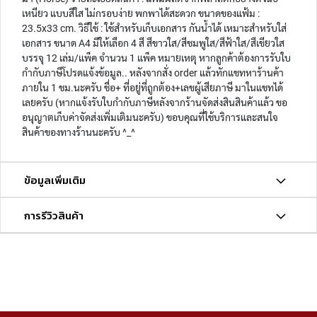
า
เหนียว แบบสีใส ไม่กรอบง่าย พกพาได้สะดวก ขนาดของแฟ้ม :
น
23.5x33 cm. วิธีใช้ : ใช้สำหรับเก็บเอกสาร กันน้ำได้ เหมาะสำหรับใส่
เอกสาร ขนาด A4 มีให้เลือก 4 สี สีขาวใส/สีชมพูใส/สีฟ้าใส/สีเขียวใส
วิ
บรรจุ 12 เล่ม/แพ็ค จำนวน 1 แพ็ค หมายเหตุ หากลูกค้าต้องการรับใบ
จิ
กำกับภาษีโปรดแจ้งข้อมูล.. หลังจากสั่ง order แล้วทักแชทหาร้านค้า
ต
ภายใน 1 ชม.นะครับ ชื่อ+ ที่อยู่ที่ถูกต้อง+เลขผู้เสียภาษี มาในแชทได้
ร
เลยครับ (หากแจ้งรับใบกำกับภาษีหลังจากร้านจัดส่งสินสินค้าแล้ว ขอ
ร
อนุญาตเก็บค่าจัดส่งเพิ่มเติมนะครับ) ขอบคุณที่ใช้บริการและสนใจ
ง
สินค้าของทางร้านนะครับ ^_^
ค์
สี
ข้อมูลเพิ่มเติม
น้ำ
สี
การรีวิวสินค้า
อ
ะ
ค
ริ
ลิ
ค