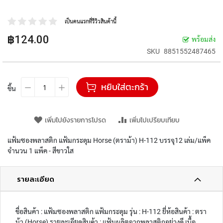
ป
ก
ร
เป็นคนแรกที่รีวิวสินค้านี้
ณ์
฿124.00
พร้อมส่ง
เ
ค
SKU
8851552487465
รื่
อ
ง
หยิบใส่ตะกร้า
ชิ้น
เ
ขี
ย
เพิ่มไปยังรายการโปรด
เพิ่มไปเปรียบเทียบ
น
แฟ้มซองพลาสติก แฟ้มกระดุม Horse (ตราม้า) H-112 บรรจุ12 เล่ม/แพ็ค
อุ
ป
จำนวน 1 แพ็ค - สีขาวใส
ก
ร
รายละเอียด
ณ์
สำ
นั
ก
ชื่อสินค้า : แฟ้มซองพลาสติก แฟ้มกระดุม รุ่น : H-112 ยี่ห้อสินค้า : ตรา
ง
ม้า (Horse) รายละเอียดสินค้า : แฟ้มผลิตจากพลาสติกอย่างดี เนื้อ