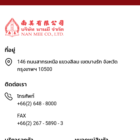
ศิ
ล
ป
า
ก
ร
ป
ที่อยู่
ร
ะ
146 ถนนสาทรเหนือ แขวงสีลม เขตบางรัก จังหวัด
ดิ
กรุงเทพฯ 10500
ษ
ฐ์
ติดต่อเรา
สี
โทรศัพท์
อ
+66(2) 648 - 8000
ะ
ค
FAX
ริ
+66(2) 267 - 5890 - 3
ลิ
ค
บริการลูกค้า
หมวดหมู่สินค้า