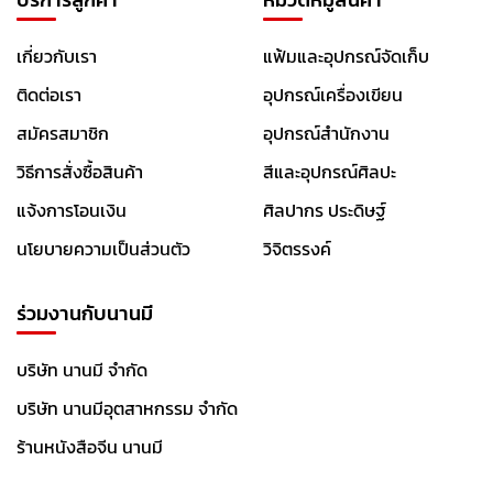
6
0
เกี่ยวกับเรา
แฟ้มและอุปกรณ์จัดเก็บ
M
L
ติดต่อเรา
อุปกรณ์เครื่องเขียน
สมัครสมาชิก
อุปกรณ์สำนักงาน
2
5
วิธีการสั่งซื้อสินค้า
สีและอุปกรณ์ศิลปะ
0
M
แจ้งการโอนเงิน
ศิลปากร ประดิษฐ์
L
นโยบายความเป็นส่วนตัว
วิจิตรรงค์
5
0
0
ร่วมงานกับนานมี
M
L
บริษัท นานมี จำกัด
สี
บริษัท นานมีอุตสาหกรรม จำกัด
น้ำ
ร้านหนังสือจีน นานมี
สี
น้ำ