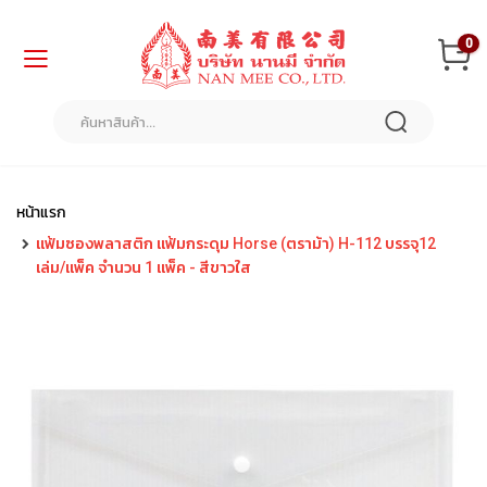
ข้าม
0
ไป
ยัง
เนื้อหา
หน้า
แรก
สินค้า
ของ
หน้าแรก
เรา
แฟ้มซองพลาสติก แฟ้มกระดุม Horse (ตราม้า) H-112 บรรจุ12
เล่ม/แพ็ค จำนวน 1 แพ็ค - สีขาวใส
แ
ฟ้
ม
แ
ล
ะ
อุ
ป
ก
ร