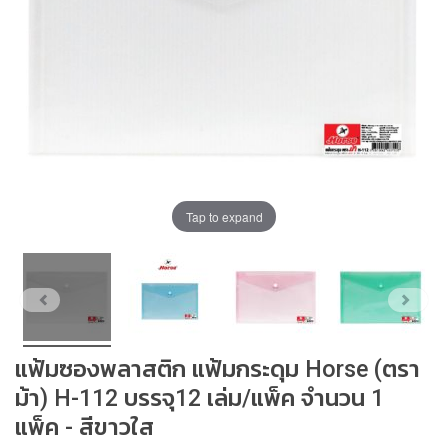
ณ์
จั
ด
เ
ก็
บ
สี
แ
ล
ะ
Tap to expand
อุ
ป
ก
ร
ณ์
ศิ
ล
แฟ้มซองพลาสติก แฟ้มกระดุม Horse (ตรา
ป
ะ
ม้า) H-112 บรรจุ12 เล่ม/แพ็ค จำนวน 1
แพ็ค - สีขาวใส
อุ